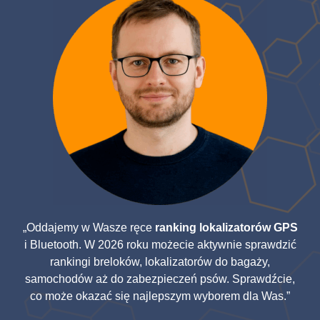
„Oddajemy w Wasze ręce
ranking lokalizatorów GPS
i Bluetooth. W 2026 roku możecie aktywnie sprawdzić
rankingi
breloków, lokalizatorów do bagaży,
samochodów aż do zabezpieczeń psów
. Sprawdźcie,
co może okazać się najlepszym wyborem dla Was.”