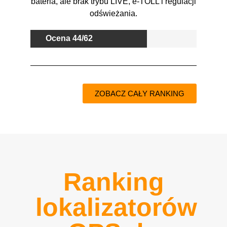
bateria, ale brak trybu LIVE, e-TOLL i regulacji
odświeżania.
Ocena 44/62
ZOBACZ CAŁY RANKING
Ranking
lokalizatorów