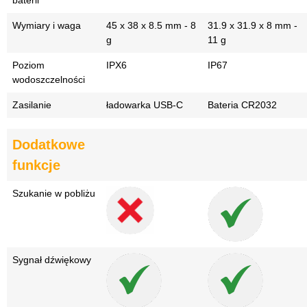
baterii
Wymiary i waga
45 x 38 x 8.5 mm - 8
31.9 x 31.9 x 8 mm -
g
11 g
Poziom
IPX6
IP67
wodoszczelności
Zasilanie
ładowarka USB-C
Bateria CR2032
Dodatkowe
funkcje
Szukanie w pobliżu
Sygnał dźwiękowy