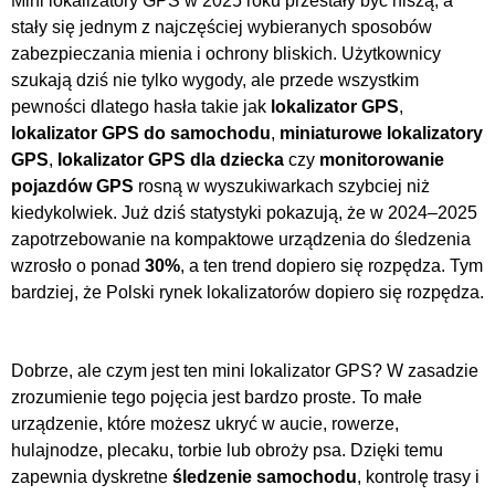
Mini lokalizatory GPS w 2025 roku przestały być niszą, a
stały się jednym z najczęściej wybieranych sposobów
zabezpieczania mienia i ochrony bliskich. Użytkownicy
szukają dziś nie tylko wygody, ale przede wszystkim
pewności dlatego hasła takie jak
lokalizator GPS
,
lokalizator GPS do samochodu
,
miniaturowe lokalizatory
GPS
,
lokalizator GPS dla dziecka
czy
monitorowanie
pojazdów GPS
rosną w wyszukiwarkach szybciej niż
kiedykolwiek. Już dziś statystyki pokazują, że w 2024–2025
zapotrzebowanie na kompaktowe urządzenia do śledzenia
wzrosło o ponad
30%
, a ten trend dopiero się rozpędza. Tym
bardziej, że Polski rynek lokalizatorów dopiero się rozpędza.
Dobrze, ale czym jest ten mini lokalizator GPS? W zasadzie
zrozumienie tego pojęcia jest bardzo proste. To małe
urządzenie, które możesz ukryć w aucie, rowerze,
hulajnodze, plecaku, torbie lub obroży psa. Dzięki temu
zapewnia dyskretne
śledzenie samochodu
, kontrolę trasy i