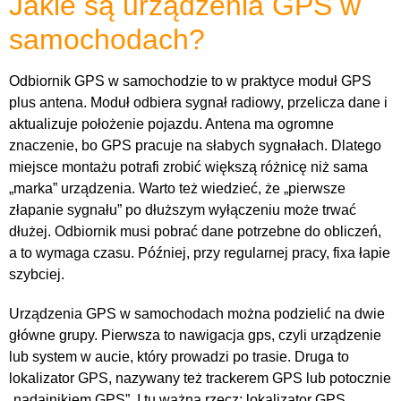
Jakie są urządzenia GPS w
samochodach?
Odbiornik GPS w samochodzie to w praktyce moduł GPS
plus antena. Moduł odbiera sygnał radiowy, przelicza dane i
aktualizuje położenie pojazdu. Antena ma ogromne
znaczenie, bo GPS pracuje na słabych sygnałach. Dlatego
miejsce montażu potrafi zrobić większą różnicę niż sama
„marka” urządzenia. Warto też wiedzieć, że „pierwsze
złapanie sygnału” po dłuższym wyłączeniu może trwać
dłużej. Odbiornik musi pobrać dane potrzebne do obliczeń,
a to wymaga czasu. Później, przy regularnej pracy, fixa łapie
szybciej.
Urządzenia GPS w samochodach można podzielić na dwie
główne grupy. Pierwsza to nawigacja gps, czyli urządzenie
lub system w aucie, który prowadzi po trasie. Druga to
lokalizator GPS, nazywany też trackerem GPS lub potocznie
„nadajnikiem GPS”. I tu ważna rzecz: lokalizator GPS