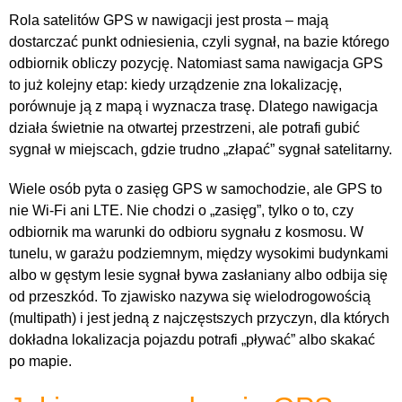
Rola satelitów GPS w nawigacji jest prosta – mają
dostarczać punkt odniesienia, czyli sygnał, na bazie którego
odbiornik obliczy pozycję. Natomiast sama nawigacja GPS
to już kolejny etap: kiedy urządzenie zna lokalizację,
porównuje ją z mapą i wyznacza trasę. Dlatego nawigacja
działa świetnie na otwartej przestrzeni, ale potrafi gubić
sygnał w miejscach, gdzie trudno „złapać” sygnał satelitarny.
Wiele osób pyta o zasięg GPS w samochodzie, ale GPS to
nie Wi-Fi ani LTE. Nie chodzi o „zasięg”, tylko o to, czy
odbiornik ma warunki do odbioru sygnału z kosmosu. W
tunelu, w garażu podziemnym, między wysokimi budynkami
albo w gęstym lesie sygnał bywa zasłaniany albo odbija się
od przeszkód. To zjawisko nazywa się wielodrogowością
(multipath) i jest jedną z najczęstszych przyczyn, dla których
dokładna lokalizacja pojazdu potrafi „pływać” albo skakać
po mapie.