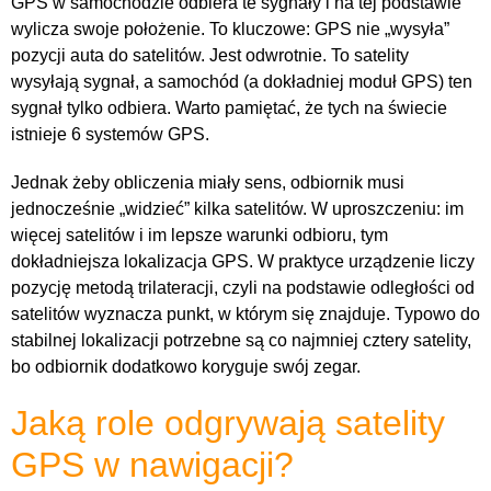
GPS w samochodzie odbiera te sygnały i na tej podstawie
wylicza swoje położenie. To kluczowe: GPS nie „wysyła”
pozycji auta do satelitów. Jest odwrotnie. To satelity
wysyłają sygnał, a samochód (a dokładniej moduł GPS) ten
sygnał tylko odbiera. Warto pamiętać, że tych na świecie
istnieje 6 systemów GPS.
Jednak żeby obliczenia miały sens, odbiornik musi
jednocześnie „widzieć” kilka satelitów. W uproszczeniu: im
więcej satelitów i im lepsze warunki odbioru, tym
dokładniejsza lokalizacja GPS. W praktyce urządzenie liczy
pozycję metodą trilateracji, czyli na podstawie odległości od
satelitów wyznacza punkt, w którym się znajduje. Typowo do
stabilnej lokalizacji potrzebne są co najmniej cztery satelity,
bo odbiornik dodatkowo koryguje swój zegar.
Jaką role odgrywają satelity
GPS w nawigacji?